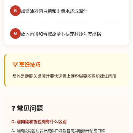
5
加酱油料酒白糖和少量水烧成溜汁
6
放入肉段和青椒胡萝卜快速翻炒勾芡出锅
💡 烹饪技巧
复炸是酥脆关键溜汁要快速裹上淀粉糊要浓稠能挂住肉段
❓ 常见问题
Q: 溜肉段和锅包肉有什么区别
A: 溜肉段用酱油蒜汁咸鲜口味锅包肉用糖醋汁酸甜口味