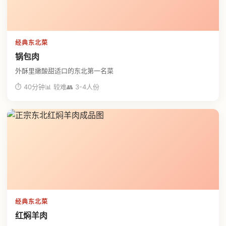
经典东北菜
锅包肉
外酥里嫩酸甜适口的东北第一名菜
⏱ 40分钟
📊 较难
👥 3-4人份
经典东北菜
红焖羊肉