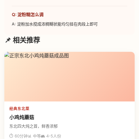
Q: 淀粉糊怎么调
A: 淀粉加水搅成浓稠糊状能均匀挂在肉段上即可
📌 相关推荐
经典东北菜
小鸡炖蘑菇
东北四大炖之首，鲜香浓郁
⏱ 60分钟
📊 中等
👥 4-5人份