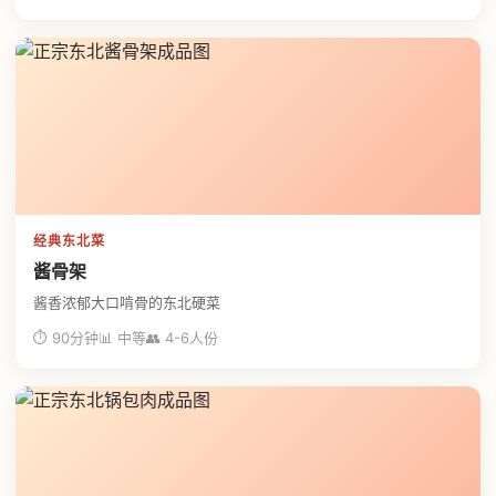
经典东北菜
酱骨架
酱香浓郁大口啃骨的东北硬菜
⏱ 90分钟
📊 中等
👥 4-6人份