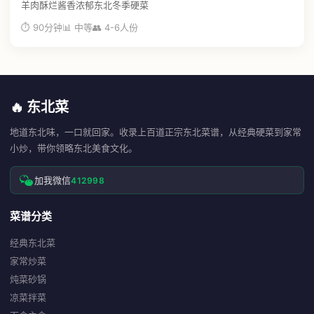
羊肉酥烂酱香浓郁东北冬季硬菜
⏱ 90分钟
📊 中等
👥 4-6人份
🔥 东北菜
地道东北味，一口就回家。收录上百道正宗东北菜谱，从经典硬菜到家常
小炒，带你领略东北美食文化。
加我微信
412998
菜谱分类
经典东北菜
家常炒菜
炖菜砂锅
凉菜拌菜