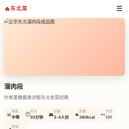
☰
🔥
东北菜
首页
/
经典东北菜
/
溜肉段
溜肉段
外焦里嫩酱香浓郁东北老菜经典
难度
时间
份量
热量
浏览
📊
⏱
👥
🔥
👀
中等
30分钟
3-4人份
380kcal
131
地域