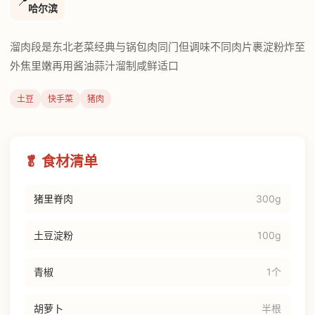
📍
哈尔滨
溜肉段是东北老菜经典与锅包肉同门但调味不同肉片裹淀粉炸至
外焦里嫩再用酱油蒜汁溜制咸鲜适口
土豆
快手菜
猪肉
🥬 食材清单
猪里脊肉
300g
土豆淀粉
100g
青椒
1个
胡萝卜
半根