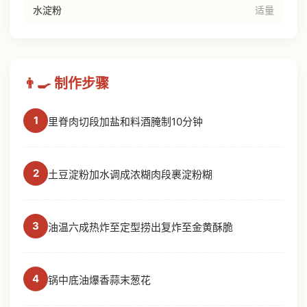
水淀粉
适量
👨‍🍳 制作步骤
1
里脊肉切段加盐和料酒腌制10分钟
2
土豆淀粉加水调成浓糊肉段裹淀粉糊
3
油温六成热炸至定型捞出复炸至金黄酥脆
4
锅中底油爆香蒜末葱花