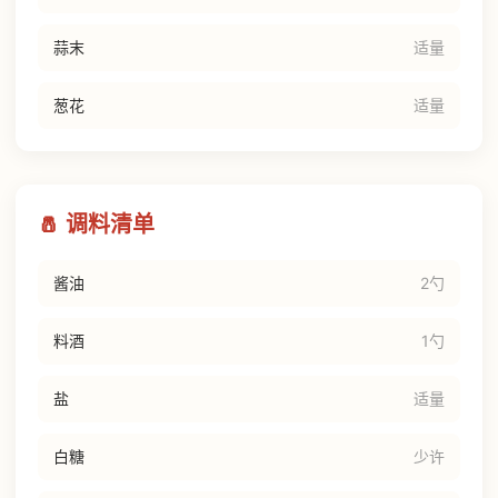
蒜末
适量
葱花
适量
🧂 调料清单
酱油
2勺
料酒
1勺
盐
适量
白糖
少许