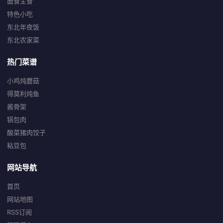
面食主食
特色小吃
东北年夜饭
东北农家菜
热门菜谱
小鸡炖蘑菇
得莫利炖鱼
酱骨架
锅包肉
酸菜猪肉饺子
粘豆包
网站导航
首页
网站地图
RSS订阅