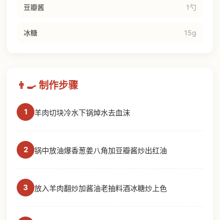
豆瓣酱
1勺
冰糖
15g
👨‍🍳 制作步骤
1
羊肉切块冷水下锅焯水去血沫
2
锅中放油爆香葱姜八角加豆瓣酱炒出红油
3
放入羊肉翻炒加酱油老抽料酒冰糖炒上色