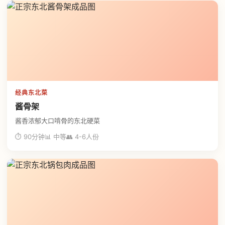
经典东北菜
酱骨架
酱香浓郁大口啃骨的东北硬菜
⏱ 90分钟
📊 中等
👥 4-6人份