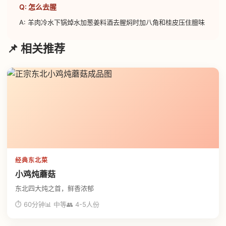
Q: 怎么去腥
A: 羊肉冷水下锅焯水加葱姜料酒去腥焖时加八角和桂皮压住膻味
📌 相关推荐
经典东北菜
小鸡炖蘑菇
东北四大炖之首，鲜香浓郁
⏱ 60分钟
📊 中等
👥 4-5人份