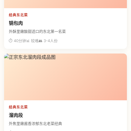
经典东北菜
锅包肉
外酥里嫩酸甜适口的东北第一名菜
⏱ 40分钟
📊 较难
👥 3-4人份
经典东北菜
溜肉段
外焦里嫩酱香浓郁东北老菜经典