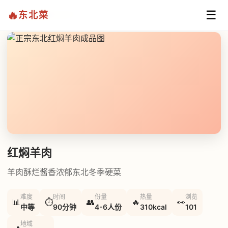
☰
🔥
东北菜
首页
/
经典东北菜
/
红焖羊肉
红焖羊肉
羊肉酥烂酱香浓郁东北冬季硬菜
难度
时间
份量
热量
浏览
📊
⏱
👥
🔥
👀
中等
90分钟
4-6人份
310kcal
101
地域