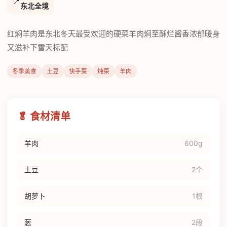
📍
东北全境
红焖羊肉是东北冬天最受欢迎的硬菜羊肉焖至酥烂酱香浓郁暖身
又滋补下雪天标配
冬季美食
土豆
快手菜
炖菜
羊肉
🥬 食材清单
羊肉
600g
土豆
2个
胡萝卜
1根
葱
2段