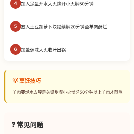
4
加入足量开水大火烧开小火焖50分钟
5
放入土豆胡萝卜块继续焖20分钟至羊肉酥烂
6
加盐调味大火收汁出锅
💡 烹饪技巧
羊肉要焯水去腥是关键步骤小火慢焖50分钟以上羊肉才酥烂
❓ 常见问题