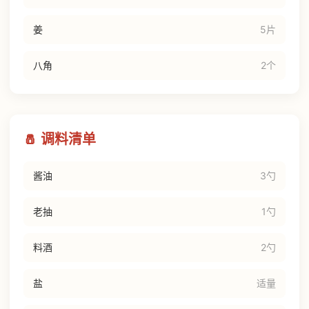
姜
5片
八角
2个
🧂 调料清单
酱油
3勺
老抽
1勺
料酒
2勺
盐
适量