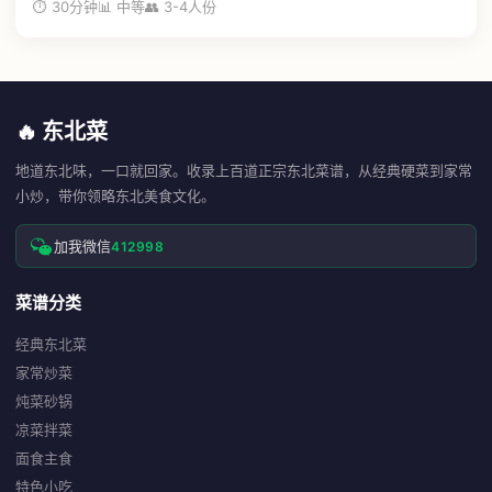
⏱ 30分钟
📊 中等
👥 3-4人份
🔥 东北菜
地道东北味，一口就回家。收录上百道正宗东北菜谱，从经典硬菜到家常
小炒，带你领略东北美食文化。
加我微信
412998
菜谱分类
经典东北菜
家常炒菜
炖菜砂锅
凉菜拌菜
面食主食
特色小吃