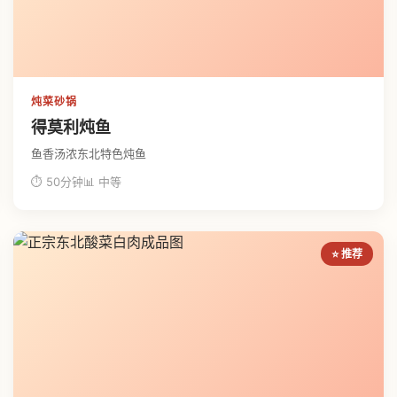
炖菜砂锅
得莫利炖鱼
鱼香汤浓东北特色炖鱼
⏱ 50分钟
📊 中等
⭐ 推荐