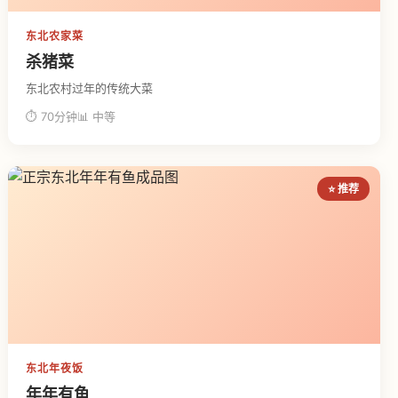
东北农家菜
杀猪菜
东北农村过年的传统大菜
⏱ 70分钟
📊 中等
⭐ 推荐
东北年夜饭
年年有鱼