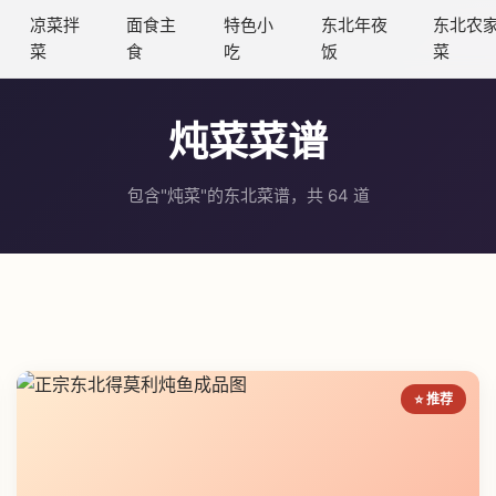
凉菜拌
面食主
特色小
东北年夜
东北农
菜
食
吃
饭
菜
炖菜菜谱
包含"炖菜"的东北菜谱，共 64 道
⭐ 推荐