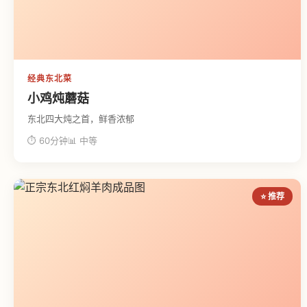
经典东北菜
小鸡炖蘑菇
东北四大炖之首，鲜香浓郁
⏱ 60分钟
📊 中等
⭐ 推荐