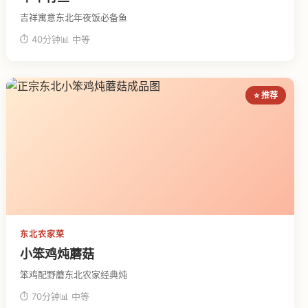
吉祥寓意东北年夜饭必备鱼
⏱ 40分钟
📊 中等
⭐ 推荐
东北农家菜
小笨鸡炖蘑菇
笨鸡配野蘑东北农家经典炖
⏱ 70分钟
📊 中等