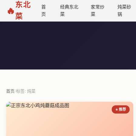
东北
首
经典东北
家常炒
炖菜砂
🔥
页
菜
菜
锅
菜
首页
/
标签: 炖菜
⭐ 推荐