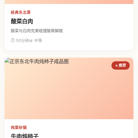
经典东北菜
酸菜白肉
酸菜与白肉完美碰撞酸爽解腻
⏱ 50分钟
📊 中等
⭐ 推荐
炖菜砂锅
牛肉炖柿子