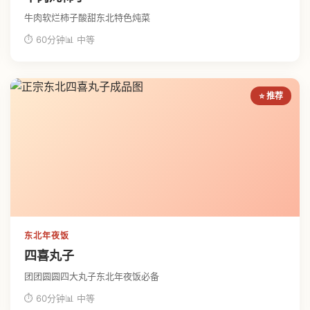
牛肉软烂柿子酸甜东北特色炖菜
⏱ 60分钟
📊 中等
⭐ 推荐
东北年夜饭
四喜丸子
团团圆圆四大丸子东北年夜饭必备
⏱ 60分钟
📊 中等