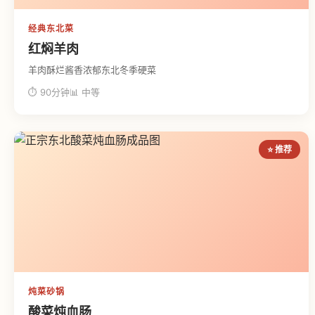
经典东北菜
红焖羊肉
羊肉酥烂酱香浓郁东北冬季硬菜
⏱ 90分钟
📊 中等
⭐ 推荐
炖菜砂锅
酸菜炖血肠