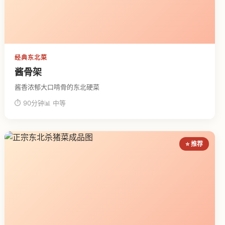
经典东北菜
酱骨架
酱香浓郁大口啃骨的东北硬菜
⏱ 90分钟
📊 中等
⭐ 推荐