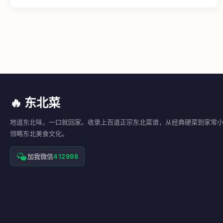
🔥 东北菜
地道东北味，一口就回家。收录上百道正宗东北菜谱，从经典硬菜到家常
领略东北美食文化。
加我微信
412998