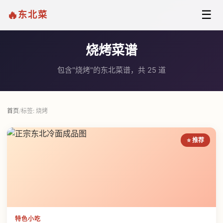
☰
🔥
东北菜
烧烤菜谱
包含"烧烤"的东北菜谱，共 25 道
首页
/
标签: 烧烤
⭐ 推荐
特色小吃