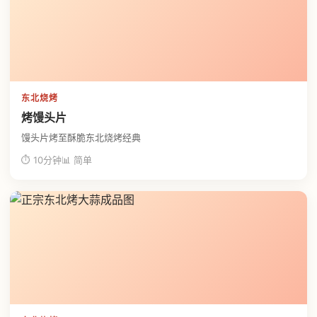
东北烧烤
烤馒头片
馒头片烤至酥脆东北烧烤经典
⏱ 10分钟
📊 简单