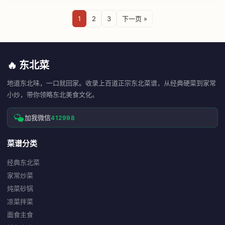
1
2
3
下一页 »
🔥 东北菜
地道东北味，一口就回家。收录上百道正宗东北菜谱，从经典硬菜到家常
小炒，带你领略东北美食文化。
加我微信
412998
菜谱分类
经典东北菜
家常炒菜
炖菜砂锅
凉菜拌菜
面食主食