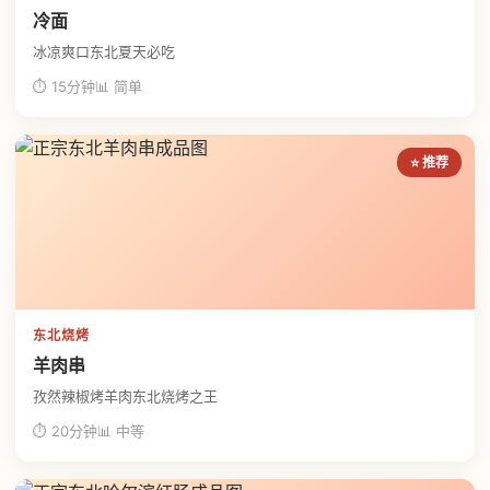
冷面
冰凉爽口东北夏天必吃
⏱ 15分钟
📊 简单
⭐ 推荐
东北烧烤
羊肉串
孜然辣椒烤羊肉东北烧烤之王
⏱ 20分钟
📊 中等