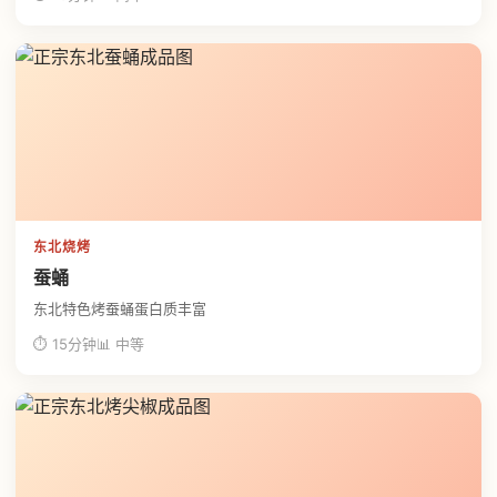
东北烧烤
蚕蛹
东北特色烤蚕蛹蛋白质丰富
⏱ 15分钟
📊 中等