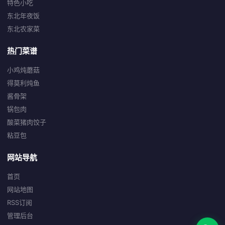
特色小吃
东北年夜饭
东北农家菜
热门菜谱
小鸡炖蘑菇
得莫利炖鱼
酱骨架
锅包肉
酸菜猪肉饺子
粘豆包
网站导航
首页
网站地图
RSS订阅
管理后台